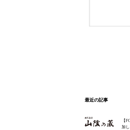
最近の記事
【FO
加し