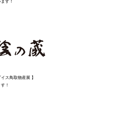
います！
イス鳥取物産展 】
ます！