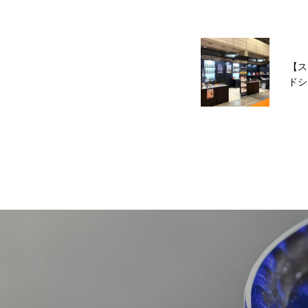
【ス
ドシ