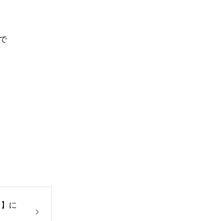
まで
。
 】に