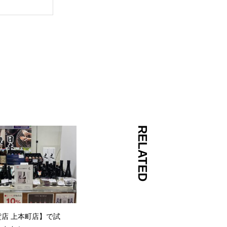
RELATED
店 上本町店】で試