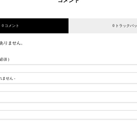
コメント
0 コメント
0 トラックバ
ありません。
 必須 )
されません -