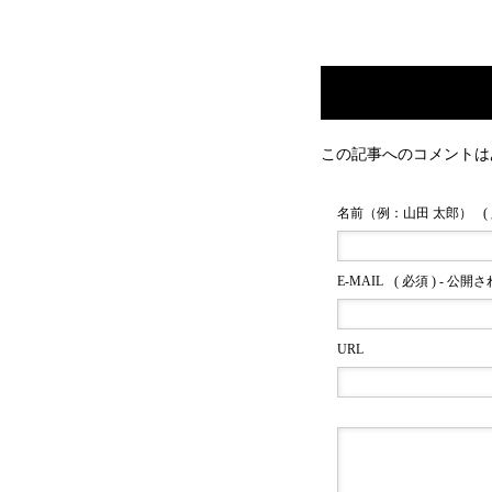
この記事へのコメントは
名前（例：山田 太郎）
(
E-MAIL
( 必須 ) - 公開
URL